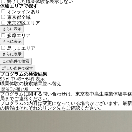
終了した職業体験を表示しない
体験エリアで探す
オンラインあり
東京都全域
東京23区エリア
さらに表示
多摩エリア
さらに表示
島しょエリア
さらに表示
詳しい条件で探す
プログラムの検索結果
93
件中
49〜64件表示
職業体験の検索結果
並べ替え
プログラムに関する問い合わせは、東京都中高生職業体験事務
局までご連絡ください。
プログラムの内容は変更になっている場合がございます。最新
の情報はそれぞれのリンク先をご確認ください。