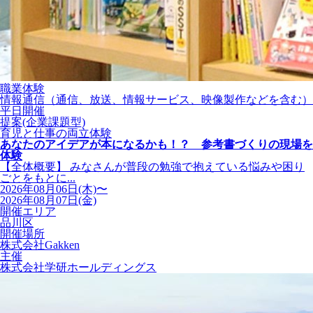
職業体験
情報通信（通信、放送、情報サービス、映像製作などを含む）
平日開催
提案(企業課題型)
育児と仕事の両立体験
あなたのアイデアが本になるかも！？ 参考書づくりの現場を
体験
【全体概要】 みなさんが普段の勉強で抱えている悩みや困り
ごとをもとに...
2026年08月06日(木)〜
2026年08月07日(金)
開催エリア
品川区
開催場所
株式会社Gakken
主催
株式会社学研ホールディングス