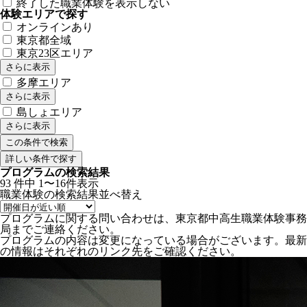
終了した職業体験を表示しない
体験エリアで探す
オンラインあり
東京都全域
東京23区エリア
さらに表示
多摩エリア
さらに表示
島しょエリア
さらに表示
詳しい条件で探す
プログラムの検索結果
93
件中
1〜16件表示
職業体験の検索結果
並べ替え
プログラムに関する問い合わせは、東京都中高生職業体験事務
局までご連絡ください。
プログラムの内容は変更になっている場合がございます。最新
の情報はそれぞれのリンク先をご確認ください。