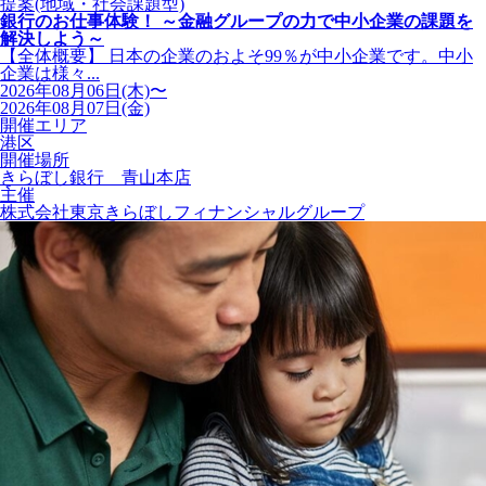
提案(地域・社会課題型)
銀行のお仕事体験！ ～金融グループの力で中小企業の課題を
解決しよう～
【全体概要】 日本の企業のおよそ99％が中小企業です。中小
企業は様々...
2026年08月06日(木)〜
2026年08月07日(金)
開催エリア
港区
開催場所
きらぼし銀行 青山本店
主催
株式会社東京きらぼしフィナンシャルグループ