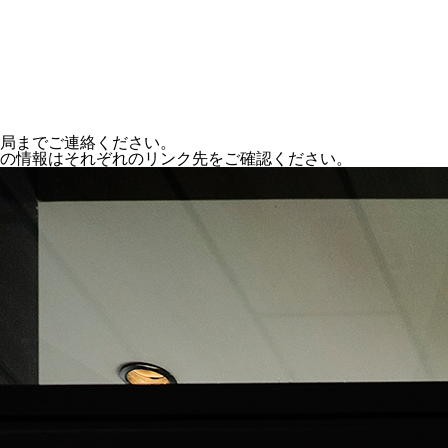
局までご連絡ください。
の情報はそれぞれのリンク先をご確認ください。