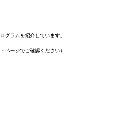
ログラムを紹介しています。
トページでご確認ください）