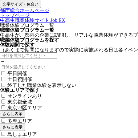
文字サイズ・色合い
都庁総合ホームページ
トップページ
中高生職業体験サイト Job EX
職業体験プログラム一覧
職業体験プログラム一覧
中高生が、都内の企業に訪問し、リアルな職業体験ができるプ
職業体験プログラムを探す
体験期間で探す
（あくまで期間になりますので実際に実施される日は各イベン
～
平日開催
土日祝開催
終了した職業体験を表示しない
体験エリアで探す
オンラインあり
東京都全域
東京23区エリア
さらに表示
多摩エリア
さらに表示
島しょエリア