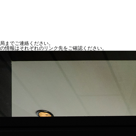
局までご連絡ください。
の情報はそれぞれのリンク先をご確認ください。