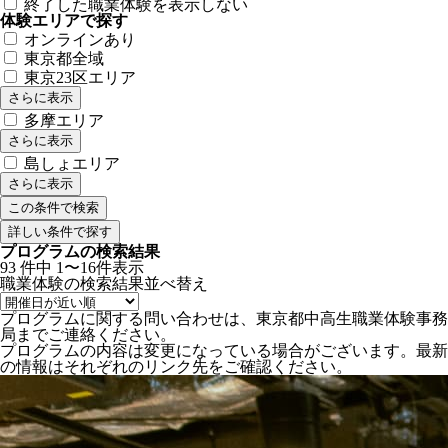
終了した職業体験を表示しない
体験エリアで探す
オンラインあり
東京都全域
東京23区エリア
さらに表示
多摩エリア
さらに表示
島しょエリア
さらに表示
詳しい条件で探す
プログラムの検索結果
93
件中
1〜16件表示
職業体験の検索結果
並べ替え
プログラムに関する問い合わせは、東京都中高生職業体験事務
局までご連絡ください。
プログラムの内容は変更になっている場合がございます。最新
の情報はそれぞれのリンク先をご確認ください。