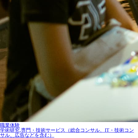
職業体験
学術研究,専門・技術サービス（総合コンサル、IT・技術コン
サル、広告などを含む）