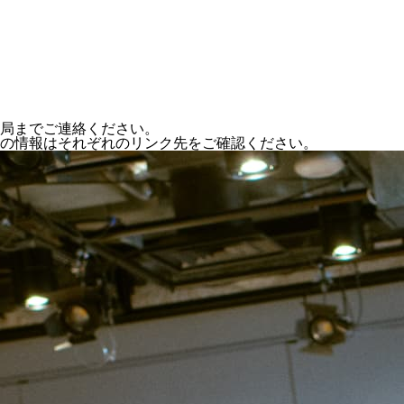
局までご連絡ください。
の情報はそれぞれのリンク先をご確認ください。