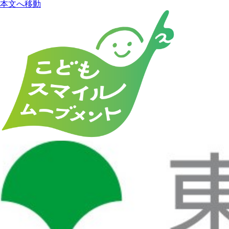
本文へ移動