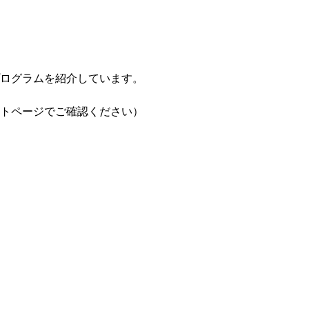
ログラムを紹介しています。
トページでご確認ください）