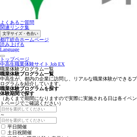
よくあるご質問
関連リンク集
文字サイズ・色合い
都庁総合ホームページ
読み上げる
Language
トップページ
中高生職業体験サイト Job EX
職業体験プログラム一覧
職業体験プログラム一覧
中高生が、都内の企業に訪問し、リアルな職業体験ができるプ
ログラムを紹介しています。
職業体験プログラムを探す
体験期間で探す
（あくまで期間になりますので実際に実施される日は各イベン
トページでご確認ください）
～
平日開催
土日祝開催