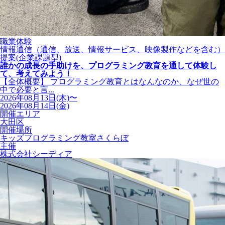
職業体験
情報通信（通信、放送、情報サービス、映像製作などを含む）
提案(企業課題型)
誰かの成長の手助けを、プログラミング教育を通して体験し
て、考えてみよう！
【全体概要】 プログラミング教育とはなんなのか、なぜ世の
中で必要と言...
2026年08月13日(木)〜
2026年08月14日(金)
開催エリア
大田区
開催場所
キッズプログラミング教室さくらぼ
主催
株式会社シーディア