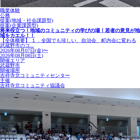
職業体験
公務
提案(地域・社会課題型)
提案(企業課題型)
将来役立つ！地域のコミュニティの学びの場！若者の意見が地
域をカエル！！
【全体概要】 １．全国でも珍しい、自治会、町内会に変わる
武蔵野市のコ...
2026年08月07日(金)〜
2026年08月08日(土)
開催エリア
武蔵野市
開催場所
吉祥寺北コミュニティセンター
主催
吉祥寺北コミュニティ協議会