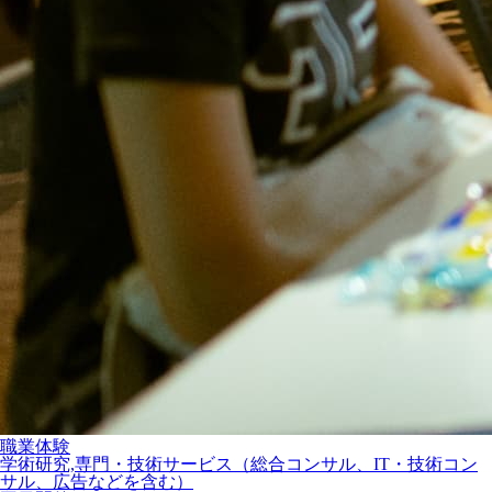
職業体験
学術研究,専門・技術サービス（総合コンサル、IT・技術コン
サル、広告などを含む）