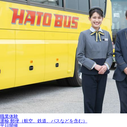
職業体験
運輸,郵便（航空、鉄道、バスなどを含む）
平日開催