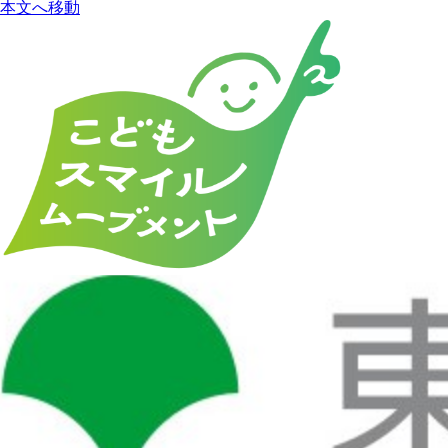
本文へ移動