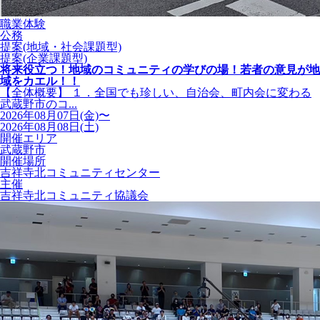
職業体験
公務
提案(地域・社会課題型)
提案(企業課題型)
将来役立つ！地域のコミュニティの学びの場！若者の意見が地
域をカエル！！
【全体概要】 １．全国でも珍しい、自治会、町内会に変わる
武蔵野市のコ...
2026年08月07日(金)〜
2026年08月08日(土)
開催エリア
武蔵野市
開催場所
吉祥寺北コミュニティセンター
主催
吉祥寺北コミュニティ協議会