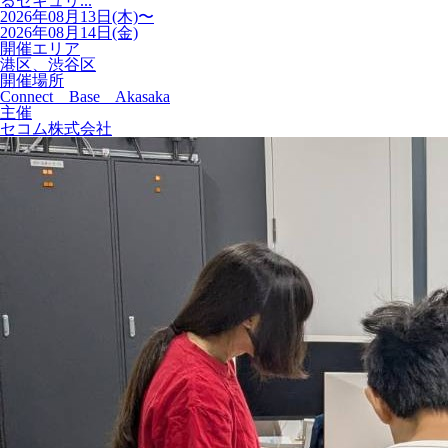
るセキュリ...
2026年08月13日(木)〜
2026年08月14日(金)
開催エリア
港区、渋谷区
開催場所
Connect Base Akasaka
主催
セコム株式会社