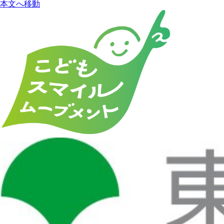
本文へ移動