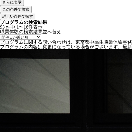
さらに表示
詳しい条件で探す
プログラムの検索結果
93
件中
1〜16件表示
職業体験の検索結果
並べ替え
プログラムに関する問い合わせは、東京都中高生職業体験事務
プログラムの内容は変更になっている場合がございます。最新