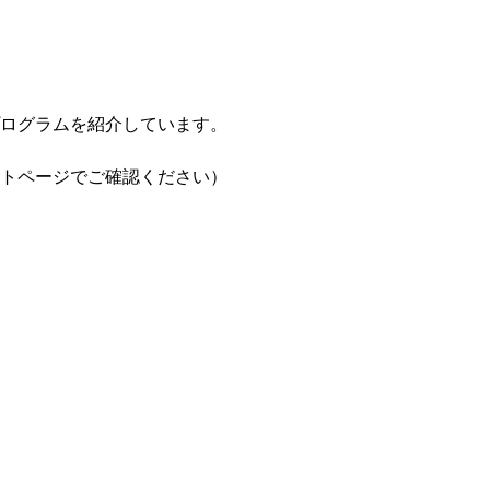
ログラムを紹介しています。
トページでご確認ください）