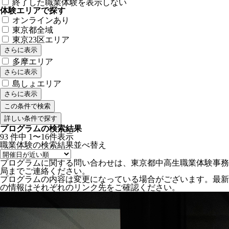
終了した職業体験を表示しない
体験エリアで探す
オンラインあり
東京都全域
東京23区エリア
さらに表示
多摩エリア
さらに表示
島しょエリア
さらに表示
詳しい条件で探す
プログラムの検索結果
93
件中
1〜16件表示
職業体験の検索結果
並べ替え
プログラムに関する問い合わせは、東京都中高生職業体験事務
局までご連絡ください。
プログラムの内容は変更になっている場合がございます。最新
の情報はそれぞれのリンク先をご確認ください。