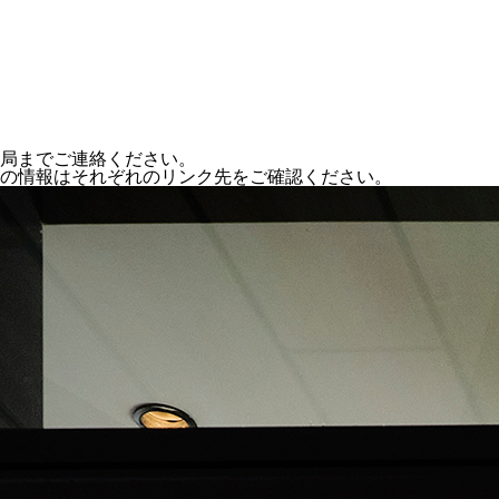
局までご連絡ください。
の情報はそれぞれのリンク先をご確認ください。