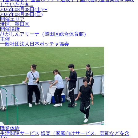
していただき...
2026年08月08日(土)〜
2026年08月09日(日)
開催エリア
港区、墨田区
開催場所
ひがしんアリーナ（墨田区総合体育館）
主催
一般社団法人日本ボッチャ協会
職業体験
生活関連サービス,娯楽（家庭向けサービス、芸能などを含