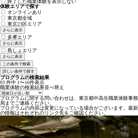
終了した職業体験を表示しない
体験エリアで探す
オンラインあり
東京都全域
東京23区エリア
さらに表示
多摩エリア
さらに表示
島しょエリア
さらに表示
詳しい条件で探す
プログラムの検索結果
93
件中
1〜16件表示
職業体験の検索結果
並べ替え
プログラムに関する問い合わせは、東京都中高生職業体験事務
局までご連絡ください。
プログラムの内容は変更になっている場合がございます。最新
の情報はそれぞれのリンク先をご確認ください。