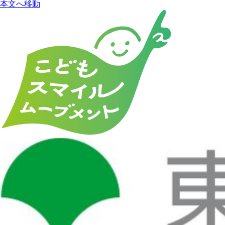
本文へ移動