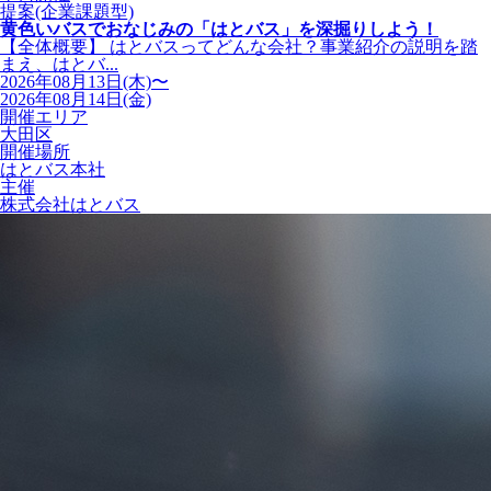
提案(企業課題型)
黄色いバスでおなじみの「はとバス」を深掘りしよう！
【全体概要】 はとバスってどんな会社？事業紹介の説明を踏
まえ、はとバ...
2026年08月13日(木)〜
2026年08月14日(金)
開催エリア
大田区
開催場所
はとバス本社
主催
株式会社はとバス