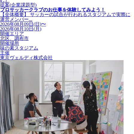
む）
提案(企業課題型)
プロサッカークラブのお仕事を体験してみよう！
【全体概要】 サッカーの試合が行われるスタジアムで実際に
運営メンバー...
2026年08月09日(日)〜
2026年08月10日(月)
開催エリア
北区、調布市
開催場所
味の素スタジアム
主催
東京ヴェルディ株式会社