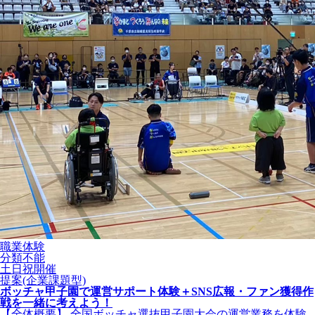
職業体験
分類不能
土日祝開催
提案(企業課題型)
ボッチャ甲子園で運営サポート体験＋SNS広報・ファン獲得作
戦を一緒に考えよう！
【全体概要】 全国ボッチャ選抜甲子園大会の運営業務を体験