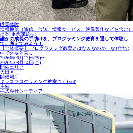
職業体験
情報通信（通信、放送、情報サービス、映像製作などを含む）
提案(企業課題型)
誰かの成長の手助けを、プログラミング教育を通して体験し
て、考えてみよう！
【全体概要】 プログラミング教育とはなんなのか、なぜ世の
中で必要と言...
2026年08月13日(木)〜
2026年08月14日(金)
開催エリア
大田区
開催場所
キッズプログラミング教室さくらぼ
主催
株式会社シーディア