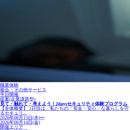
職業体験
複合・その他サービス
平日開催
提案(企業課題型)
見て・触れて・考えよう！2daysセキュリティ体験プログラム
【全体概要】 1日目は、私たちの「安全・安心」な暮らしを守
るセキュリ...
2026年08月13日(木)〜
2026年08月14日(金)
開催エリア