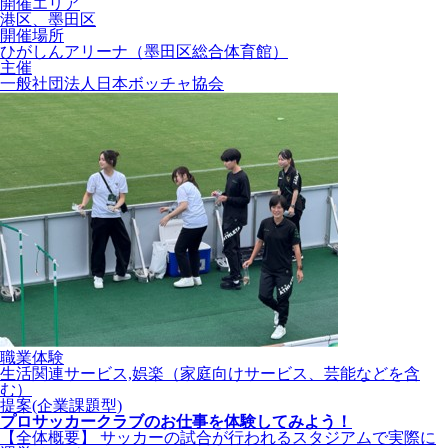
開催エリア
港区、墨田区
開催場所
ひがしんアリーナ（墨田区総合体育館）
主催
一般社団法人日本ボッチャ協会
職業体験
生活関連サービス,娯楽（家庭向けサービス、芸能などを含
む）
提案(企業課題型)
プロサッカークラブのお仕事を体験してみよう！
【全体概要】 サッカーの試合が行われるスタジアムで実際に