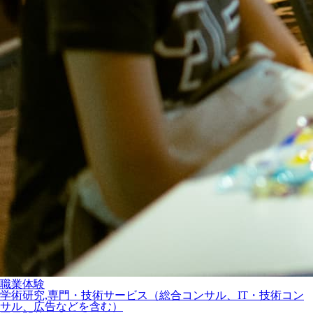
職業体験
学術研究,専門・技術サービス（総合コンサル、IT・技術コン
サル、広告などを含む）