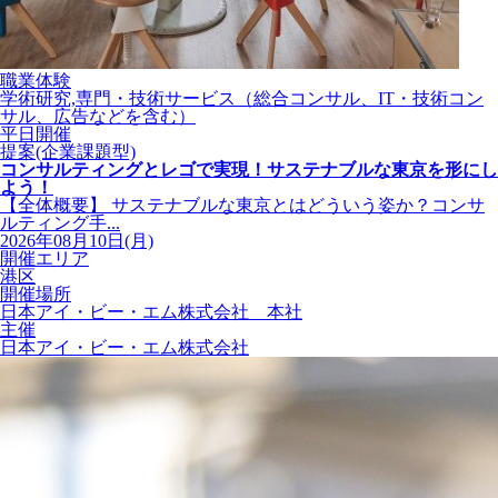
職業体験
学術研究,専門・技術サービス（総合コンサル、IT・技術コン
サル、広告などを含む）
平日開催
提案(企業課題型)
コンサルティングとレゴで実現！サステナブルな東京を形にし
よう！
【全体概要】 サステナブルな東京とはどういう姿か？コンサ
ルティング手...
2026年08月10日(月)
開催エリア
港区
開催場所
日本アイ・ビー・エム株式会社 本社
主催
日本アイ・ビー・エム株式会社