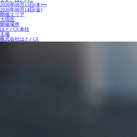
2026年08月13日(木)〜
2026年08月14日(金)
開催エリア
大田区
開催場所
はとバス本社
主催
株式会社はとバス