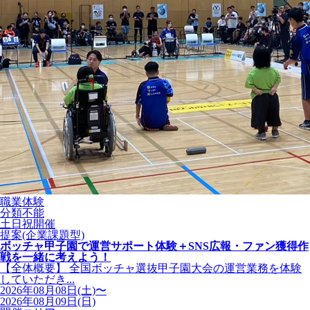
職業体験
分類不能
土日祝開催
提案(企業課題型)
ボッチャ甲子園で運営サポート体験＋SNS広報・ファン獲得作
戦を一緒に考えよう！
【全体概要】 全国ボッチャ選抜甲子園大会の運営業務を体験
していただき...
2026年08月08日(土)〜
2026年08月09日(日)