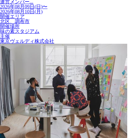
運営メンバー...
2026年08月09日(日)〜
2026年08月10日(月)
開催エリア
北区、調布市
開催場所
味の素スタジアム
主催
東京ヴェルディ株式会社