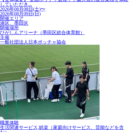
していただき...
2026年08月08日(土)〜
2026年08月09日(日)
開催エリア
港区、墨田区
開催場所
ひがしんアリーナ（墨田区総合体育館）
主催
一般社団法人日本ボッチャ協会
職業体験
生活関連サービス,娯楽（家庭向けサービス、芸能などを含