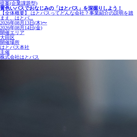
提案(企業課題型)
黄色いバスでおなじみの「はとバス」を深掘りしよう！
【全体概要】 はとバスってどんな会社？事業紹介の説明を踏
まえ、はとバ...
2026年08月13日(木)〜
2026年08月14日(金)
開催エリア
大田区
開催場所
はとバス本社
主催
株式会社はとバス