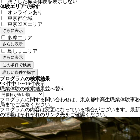
終了した職業体験を表示しない
体験エリアで探す
オンラインあり
東京都全域
東京23区エリア
さらに表示
多摩エリア
さらに表示
島しょエリア
さらに表示
詳しい条件で探す
プログラムの検索結果
93
件中
1〜16件表示
職業体験の検索結果
並べ替え
プログラムに関する問い合わせは、東京都中高生職業体験事務
局までご連絡ください。
プログラムの内容は変更になっている場合がございます。最新
の情報はそれぞれのリンク先をご確認ください。