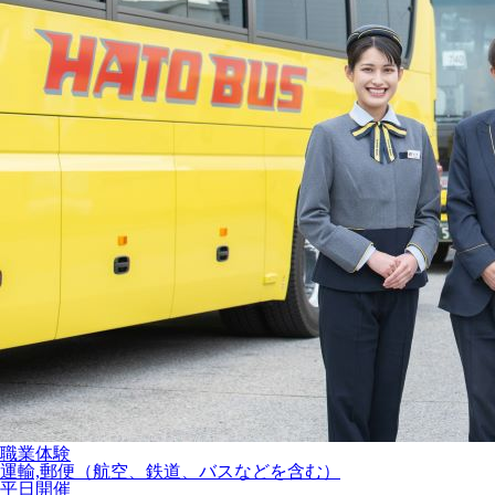
職業体験
運輸,郵便（航空、鉄道、バスなどを含む）
平日開催