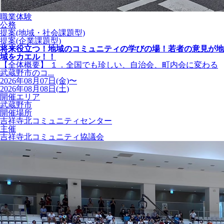
職業体験
公務
提案(地域・社会課題型)
提案(企業課題型)
将来役立つ！地域のコミュニティの学びの場！若者の意見が地
域をカエル！！
【全体概要】 １．全国でも珍しい、自治会、町内会に変わる
武蔵野市のコ...
2026年08月07日(金)〜
2026年08月08日(土)
開催エリア
武蔵野市
開催場所
吉祥寺北コミュニティセンター
主催
吉祥寺北コミュニティ協議会