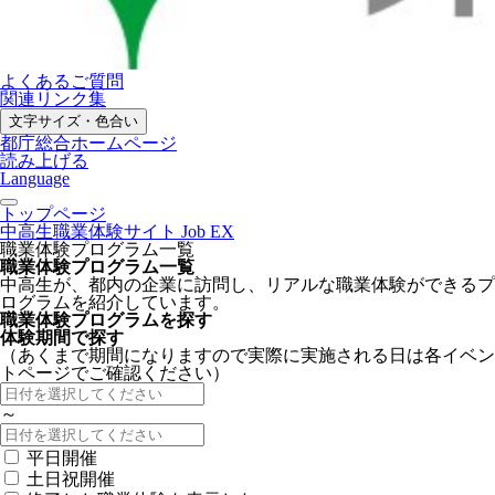
よくあるご質問
関連リンク集
文字サイズ・色合い
都庁総合ホームページ
読み上げる
Language
トップページ
中高生職業体験サイト Job EX
職業体験プログラム一覧
職業体験プログラム一覧
中高生が、都内の企業に訪問し、リアルな職業体験ができるプ
ログラムを紹介しています。
職業体験プログラムを探す
体験期間で探す
（あくまで期間になりますので実際に実施される日は各イベン
トページでご確認ください）
～
平日開催
土日祝開催