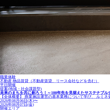
職業体験
不動産,物品賃貸（不動産賃貸、リース会社などを含む）
平日開催
提案(地域・社会課題型)
未来のまちを共に創ろう！～100年先を見据えたサステナブル
【全体概要】 商業施設運営の基本業務について学び、 ルミネ史上
2026年08月06日(木)〜
2026年08月07日(金)
開催エリア