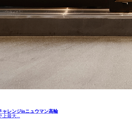
チャレンジinニュウマン高輪
最大...