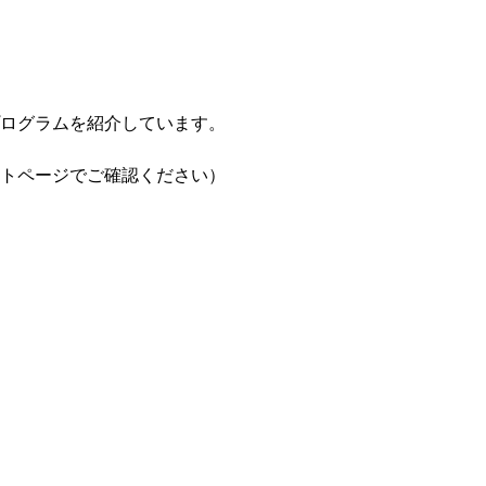
ログラムを紹介しています。
トページでご確認ください）