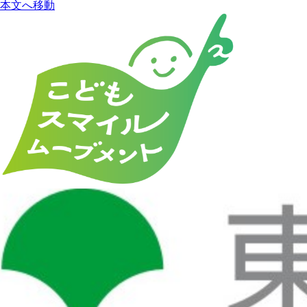
本文へ移動