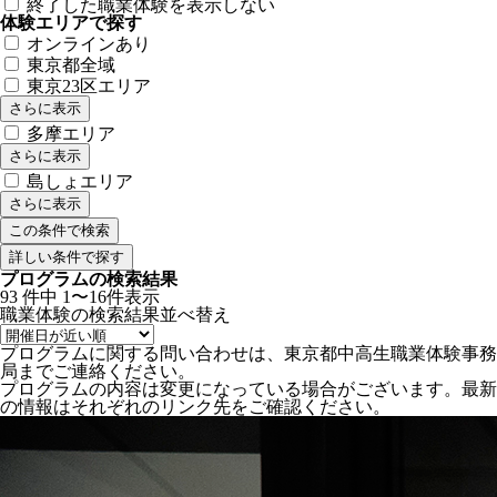
終了した職業体験を表示しない
体験エリアで探す
オンラインあり
東京都全域
東京23区エリア
さらに表示
多摩エリア
さらに表示
島しょエリア
さらに表示
詳しい条件で探す
プログラムの検索結果
93
件中
1〜16件表示
職業体験の検索結果
並べ替え
プログラムに関する問い合わせは、東京都中高生職業体験事務
局までご連絡ください。
プログラムの内容は変更になっている場合がございます。最新
の情報はそれぞれのリンク先をご確認ください。