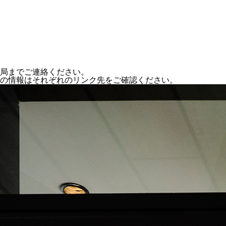
局までご連絡ください。
の情報はそれぞれのリンク先をご確認ください。