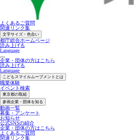
よくあるご質問
関連リンク集
文字サイズ・色合い
都庁総合ホームページ
読み上げる
Language
企業・団体の方はこちら
読み上げる
Language
こどもスマイル
ムーブメントとは
職業体験
イベント検索
東京都の取組
参画企業・
団体を知る
動画一覧
募集・
アンケート
お知らせ
公式SNS
の紹介
企業・団体の方
はこちら
よくあるご質問
関連リンク集