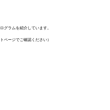
ログラムを紹介しています。
トページでご確認ください）