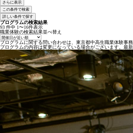
さらに表示
詳しい条件で探す
プログラムの検索結果
93
件中
1〜16件表示
職業体験の検索結果
並べ替え
プログラムに関する問い合わせは、東京都中高生職業体験事務
プログラムの内容は変更になっている場合がございます。最新