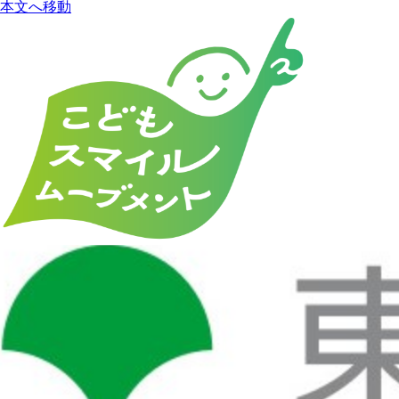
本文へ移動