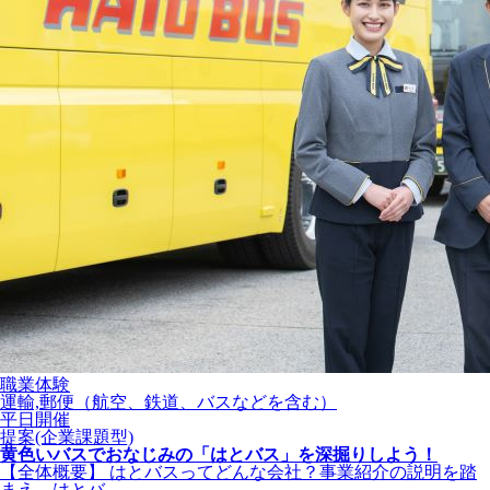
職業体験
運輸,郵便（航空、鉄道、バスなどを含む）
平日開催
提案(企業課題型)
黄色いバスでおなじみの「はとバス」を深掘りしよう！
【全体概要】 はとバスってどんな会社？事業紹介の説明を踏
まえ、はとバ...