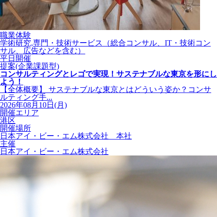
職業体験
学術研究,専門・技術サービス（総合コンサル、IT・技術コン
サル、広告などを含む）
平日開催
提案(企業課題型)
コンサルティングとレゴで実現！サステナブルな東京を形にし
よう！
【全体概要】 サステナブルな東京とはどういう姿か？コンサ
ルティング手...
2026年08月10日(月)
開催エリア
港区
開催場所
日本アイ・ビー・エム株式会社 本社
主催
日本アイ・ビー・エム株式会社