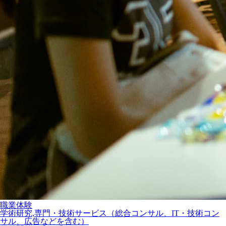
職業体験
学術研究,専門・技術サービス（総合コンサル、IT・技術コン
サル、広告などを含む）