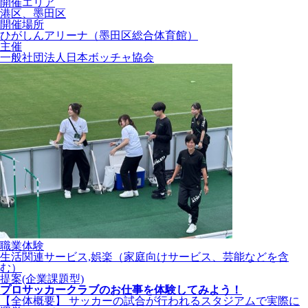
開催エリア
港区、墨田区
開催場所
ひがしんアリーナ（墨田区総合体育館）
主催
一般社団法人日本ボッチャ協会
職業体験
生活関連サービス,娯楽（家庭向けサービス、芸能などを含
む）
提案(企業課題型)
プロサッカークラブのお仕事を体験してみよう！
【全体概要】 サッカーの試合が行われるスタジアムで実際に