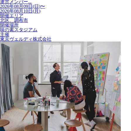
運営メンバー...
2026年08月09日(日)〜
2026年08月10日(月)
開催エリア
北区、調布市
開催場所
味の素スタジアム
主催
東京ヴェルディ株式会社