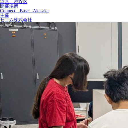
港区、渋谷区
開催場所
Connect Base Akasaka
主催
セコム株式会社