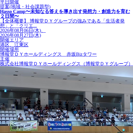
平日開催
提案(地域・社会課題型)
Hasso Camp〜未知なる答えを導き出す発想力・創造力を育む
２日間〜
【全体概要】 博報堂ＤＹグループの強みである「生活者発
想」と「クリエ...
2026年08月06日(木)、
2026年08月27日(木)
開催エリア
港区、江東区
開催場所
博報堂ＤＹホールディングス 赤坂Bizタワー
主催
株式会社博報堂ＤＹホールディングス（博報堂ＤＹグループ）