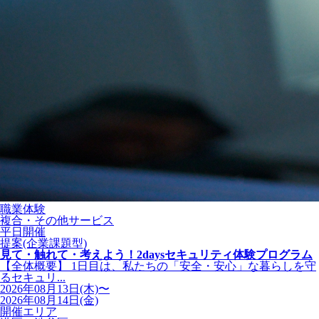
職業体験
複合・その他サービス
平日開催
提案(企業課題型)
見て・触れて・考えよう！2daysセキュリティ体験プログラム
【全体概要】 1日目は、私たちの「安全・安心」な暮らしを守
るセキュリ...
2026年08月13日(木)〜
2026年08月14日(金)
開催エリア