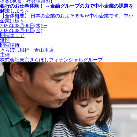
提案(地域・社会課題型)
銀行のお仕事体験！ ～金融グループの力で中小企業の課題を
解決しよう～
【全体概要】 日本の企業のおよそ99％が中小企業です。中小
企業は様々...
2026年08月06日(木)〜
2026年08月07日(金)
開催エリア
港区
開催場所
きらぼし銀行 青山本店
主催
株式会社東京きらぼしフィナンシャルグループ