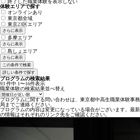
終了した職業体験を表示しない
体験エリアで探す
オンラインあり
東京都全域
東京23区エリア
さらに表示
多摩エリア
さらに表示
島しょエリア
さらに表示
詳しい条件で探す
プログラムの検索結果
93
件中
1〜16件表示
職業体験の検索結果
並べ替え
プログラムに関する問い合わせは、東京都中高生職業体験事務
局までご連絡ください。
プログラムの内容は変更になっている場合がございます。最新
の情報はそれぞれのリンク先をご確認ください。