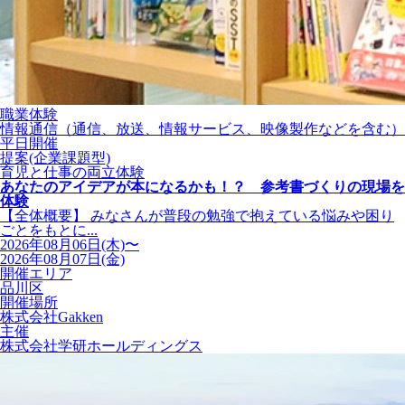
職業体験
情報通信（通信、放送、情報サービス、映像製作などを含む）
平日開催
提案(企業課題型)
育児と仕事の両立体験
あなたのアイデアが本になるかも！？ 参考書づくりの現場を
体験
【全体概要】 みなさんが普段の勉強で抱えている悩みや困り
ごとをもとに...
2026年08月06日(木)〜
2026年08月07日(金)
開催エリア
品川区
開催場所
株式会社Gakken
主催
株式会社学研ホールディングス