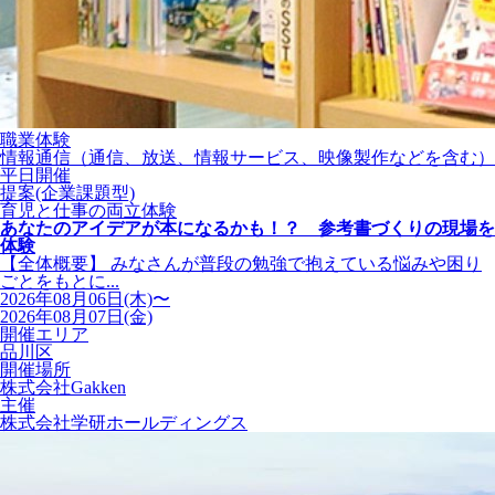
職業体験
情報通信（通信、放送、情報サービス、映像製作などを含む）
平日開催
提案(企業課題型)
育児と仕事の両立体験
あなたのアイデアが本になるかも！？ 参考書づくりの現場を
体験
【全体概要】 みなさんが普段の勉強で抱えている悩みや困り
ごとをもとに...
2026年08月06日(木)〜
2026年08月07日(金)
開催エリア
品川区
開催場所
株式会社Gakken
主催
株式会社学研ホールディングス