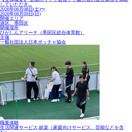
していただき...
2026年08月08日(土)〜
2026年08月09日(日)
開催エリア
港区、墨田区
開催場所
ひがしんアリーナ（墨田区総合体育館）
主催
一般社団法人日本ボッチャ協会
職業体験
生活関連サービス,娯楽（家庭向けサービス、芸能などを含