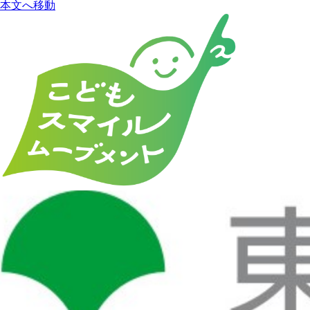
本文へ移動