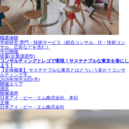
職業体験
学術研究,専門・技術サービス（総合コンサル、IT・技術コン
サル、広告などを含む）
平日開催
提案(企業課題型)
コンサルティングとレゴで実現！サステナブルな東京を形にし
よう！
【全体概要】 サステナブルな東京とはどういう姿か？コンサ
ルティング手...
2026年08月10日(月)
開催エリア
港区
開催場所
日本アイ・ビー・エム株式会社 本社
主催
日本アイ・ビー・エム株式会社