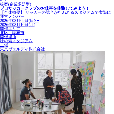
む）
提案(企業課題型)
プロサッカークラブのお仕事を体験してみよう！
【全体概要】 サッカーの試合が行われるスタジアムで実際に
運営メンバー...
2026年08月09日(日)〜
2026年08月10日(月)
開催エリア
北区、調布市
開催場所
味の素スタジアム
主催
東京ヴェルディ株式会社