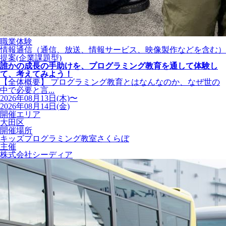
職業体験
情報通信（通信、放送、情報サービス、映像製作などを含む）
提案(企業課題型)
誰かの成長の手助けを、プログラミング教育を通して体験し
て、考えてみよう！
【全体概要】 プログラミング教育とはなんなのか、なぜ世の
中で必要と言...
2026年08月13日(木)〜
2026年08月14日(金)
開催エリア
大田区
開催場所
キッズプログラミング教室さくらぼ
主催
株式会社シーディア