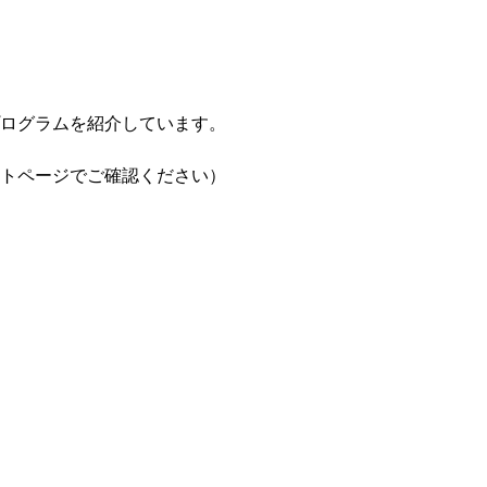
ログラムを紹介しています。
トページでご確認ください）