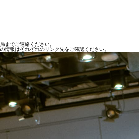
局までご連絡ください。
の情報はそれぞれのリンク先をご確認ください。