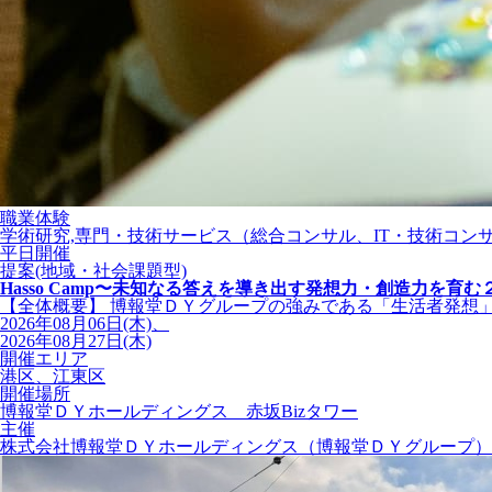
職業体験
学術研究,専門・技術サービス（総合コンサル、IT・技術コン
平日開催
提案(地域・社会課題型)
Hasso Camp〜未知なる答えを導き出す発想力・創造力を育む
【全体概要】 博報堂ＤＹグループの強みである「生活者発想」と
2026年08月06日(木)、
2026年08月27日(木)
開催エリア
港区、江東区
開催場所
博報堂ＤＹホールディングス 赤坂Bizタワー
主催
株式会社博報堂ＤＹホールディングス（博報堂ＤＹグループ）