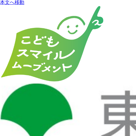
本文へ移動