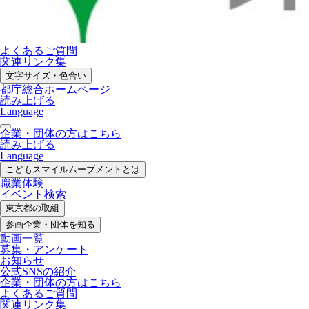
よくあるご質問
関連リンク集
文字サイズ・色合い
都庁総合ホームページ
読み上げる
Language
企業・団体の方はこちら
読み上げる
Language
こどもスマイル
ムーブメントとは
職業体験
イベント検索
東京都の取組
参画企業・
団体を知る
動画一覧
募集・
アンケート
お知らせ
公式SNS
の紹介
企業・団体の方
はこちら
よくあるご質問
関連リンク集