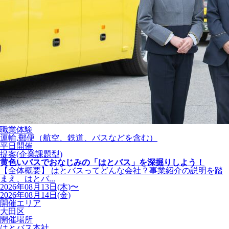
職業体験
運輸,郵便（航空、鉄道、バスなどを含む）
平日開催
提案(企業課題型)
黄色いバスでおなじみの「はとバス」を深掘りしよう！
【全体概要】 はとバスってどんな会社？事業紹介の説明を踏
まえ、はとバ...
2026年08月13日(木)〜
2026年08月14日(金)
開催エリア
大田区
開催場所
はとバス本社