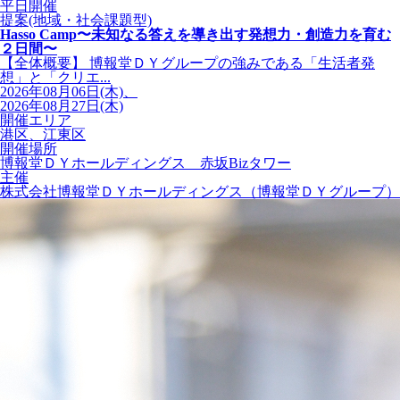
平日開催
提案(地域・社会課題型)
Hasso Camp〜未知なる答えを導き出す発想力・創造力を育む
２日間〜
【全体概要】 博報堂ＤＹグループの強みである「生活者発
想」と「クリエ...
2026年08月06日(木)、
2026年08月27日(木)
開催エリア
港区、江東区
開催場所
博報堂ＤＹホールディングス 赤坂Bizタワー
主催
株式会社博報堂ＤＹホールディングス（博報堂ＤＹグループ）