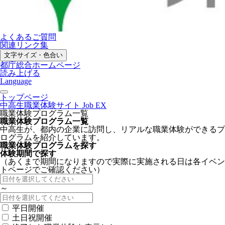
よくあるご質問
関連リンク集
文字サイズ・色合い
都庁総合ホームページ
読み上げる
Language
トップページ
中高生職業体験サイト Job EX
職業体験プログラム一覧
職業体験プログラム一覧
中高生が、都内の企業に訪問し、リアルな職業体験ができるプ
ログラムを紹介しています。
職業体験プログラムを探す
体験期間で探す
（あくまで期間になりますので実際に実施される日は各イベン
トページでご確認ください）
～
平日開催
土日祝開催