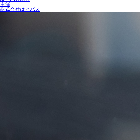
主催
株式会社はとバス