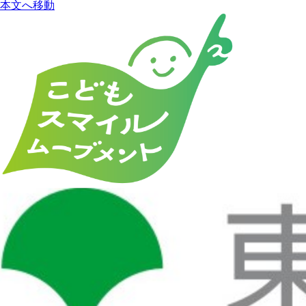
本文へ移動