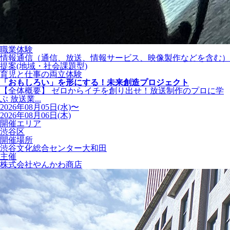
職業体験
情報通信（通信、放送、情報サービス、映像製作などを含む）
提案(地域・社会課題型)
育児と仕事の両立体験
「おもしろい」を形にする！未来創造プロジェクト
【全体概要】 ゼロからイチを創り出せ！放送制作のプロに学
ぶ 放送業...
2026年08月05日(水)〜
2026年08月06日(木)
開催エリア
渋谷区
開催場所
渋谷文化総合センター大和田
主催
株式会社やんかわ商店