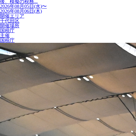
後、模擬の税務...
2026年08月05日(水)〜
2026年08月06日(木)
開催エリア
千代田区
開催場所
国税庁
主催
国税庁