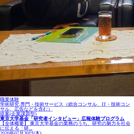
職業体験
学術研究,専門・技術サービス（総合コンサル、IT・技術コン
サル、広告などを含む）
提案(企業課題型)
東京大学基金「研究者インタビュー」広報体験プログラム
【全体概要】 東京大学基金の業務のうち、研究の魅力を社会
に伝える「研...
2026年07月30日(木)、