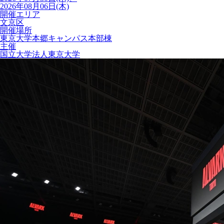
2026年08月06日(木)
開催エリア
文京区
開催場所
東京大学本郷キャンパス本部棟
主催
国立大学法人東京大学