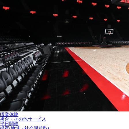
職業体験
複合・その他サービス
平日開催
提案(地域・社会課題型)