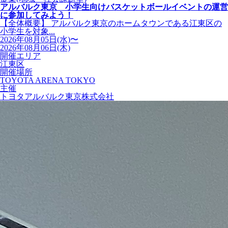
アルバルク東京 小学生向けバスケットボールイベントの運営
に参加してみよう！
【全体概要】 アルバルク東京のホームタウンである江東区の
小学生を対象...
2026年08月05日(水)〜
2026年08月06日(木)
開催エリア
江東区
開催場所
TOYOTA ARENA TOKYO
主催
トヨタアルバルク東京株式会社