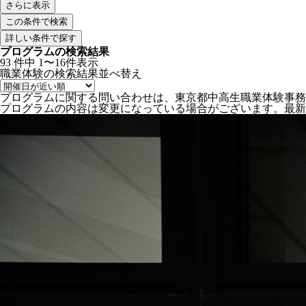
さらに表示
詳しい条件で探す
プログラムの検索結果
93
件中
1〜16件表示
職業体験の検索結果
並べ替え
プログラムに関する問い合わせは、東京都中高生職業体験事務
プログラムの内容は変更になっている場合がございます。最新