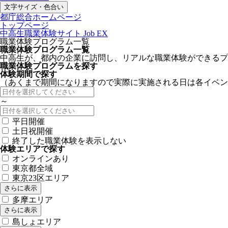
文字サイズ・色合い
都庁総合ホームページ
トップページ
中高生職業体験サイト Job EX
職業体験プログラム一覧
職業体験プログラム一覧
中高生が、都内の企業に訪問し、リアルな職業体験ができるプ
職業体験プログラムを探す
体験期間で探す
（あくまで期間になりますので実際に実施される日は各イベン
～
平日開催
土日祝開催
終了した職業体験を表示しない
体験エリアで探す
オンラインあり
東京都全域
東京23区エリア
さらに表示
多摩エリア
さらに表示
島しょエリア