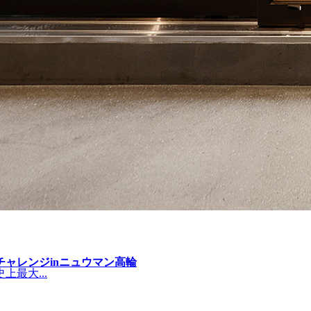
チャレンジinニュウマン高輪
最大...