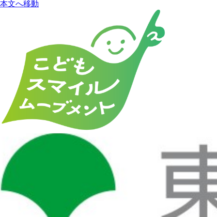
本文へ移動