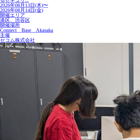
るセキュリ...
2026年08月13日(木)〜
2026年08月14日(金)
開催エリア
港区、渋谷区
開催場所
Connect Base Akasaka
主催
セコム株式会社