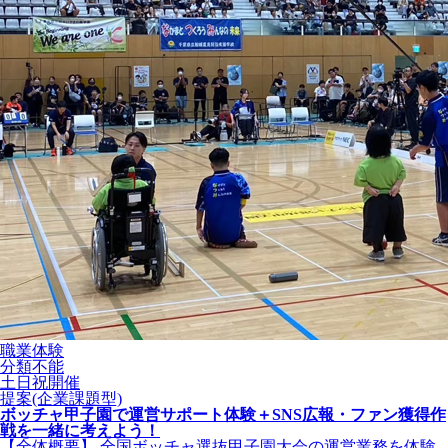
職業体験
分類不能
土日祝開催
提案(企業課題型)
ボッチャ甲子園で運営サポート体験＋SNS広報・ファン獲得作
戦を一緒に考えよう！
【全体概要】 全国ボッチャ選抜甲子園大会の運営業務を体験