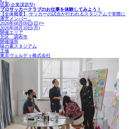
む）
提案(企業課題型)
プロサッカークラブのお仕事を体験してみよう！
【全体概要】 サッカーの試合が行われるスタジアムで実際に
運営メンバー...
2026年08月09日(日)〜
2026年08月10日(月)
開催エリア
北区、調布市
開催場所
味の素スタジアム
主催
東京ヴェルディ株式会社