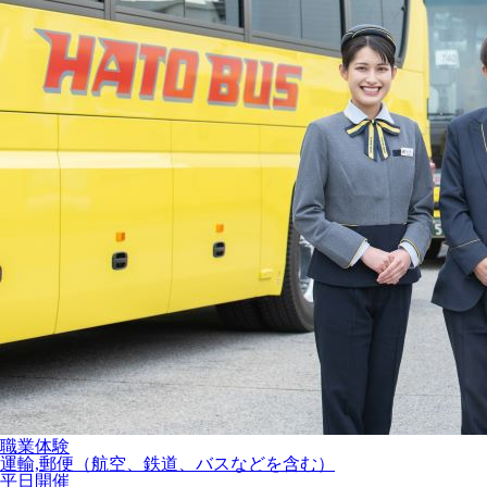
職業体験
運輸,郵便（航空、鉄道、バスなどを含む）
平日開催