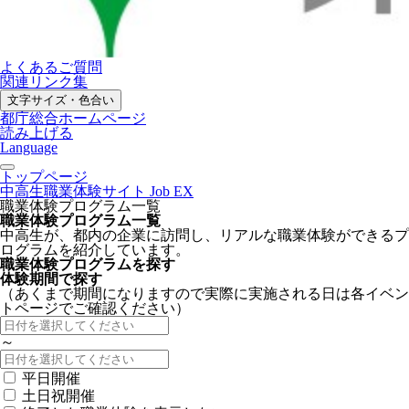
よくあるご質問
関連リンク集
文字サイズ・色合い
都庁総合ホームページ
読み上げる
Language
トップページ
中高生職業体験サイト Job EX
職業体験プログラム一覧
職業体験プログラム一覧
中高生が、都内の企業に訪問し、リアルな職業体験ができるプ
ログラムを紹介しています。
職業体験プログラムを探す
体験期間で探す
（あくまで期間になりますので実際に実施される日は各イベン
トページでご確認ください）
～
平日開催
土日祝開催