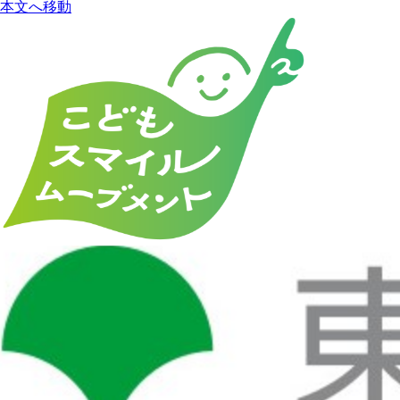
本文へ移動