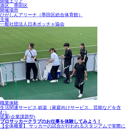
開催エリア
港区、墨田区
開催場所
ひがしんアリーナ（墨田区総合体育館）
主催
一般社団法人日本ボッチャ協会
職業体験
生活関連サービス,娯楽（家庭向けサービス、芸能などを含
む）
提案(企業課題型)
プロサッカークラブのお仕事を体験してみよう！
【全体概要】 サッカーの試合が行われるスタジアムで実際に