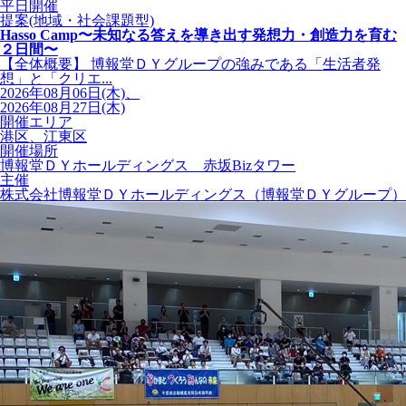
平日開催
提案(地域・社会課題型)
Hasso Camp〜未知なる答えを導き出す発想力・創造力を育む
２日間〜
【全体概要】 博報堂ＤＹグループの強みである「生活者発
想」と「クリエ...
2026年08月06日(木)、
2026年08月27日(木)
開催エリア
港区、江東区
開催場所
博報堂ＤＹホールディングス 赤坂Bizタワー
主催
株式会社博報堂ＤＹホールディングス（博報堂ＤＹグループ）