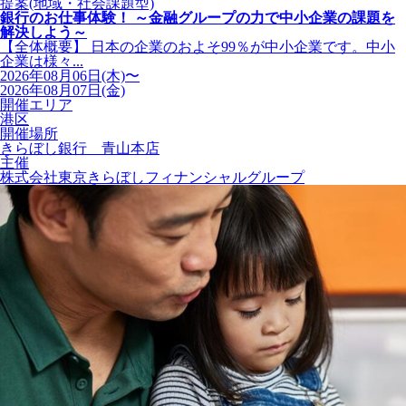
提案(地域・社会課題型)
銀行のお仕事体験！ ～金融グループの力で中小企業の課題を
解決しよう～
【全体概要】 日本の企業のおよそ99％が中小企業です。中小
企業は様々...
2026年08月06日(木)〜
2026年08月07日(金)
開催エリア
港区
開催場所
きらぼし銀行 青山本店
主催
株式会社東京きらぼしフィナンシャルグループ