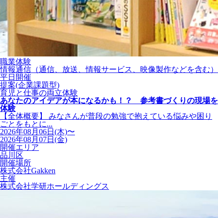
職業体験
情報通信（通信、放送、情報サービス、映像製作などを含む）
平日開催
提案(企業課題型)
育児と仕事の両立体験
あなたのアイデアが本になるかも！？ 参考書づくりの現場を
体験
【全体概要】 みなさんが普段の勉強で抱えている悩みや困り
ごとをもとに...
2026年08月06日(木)〜
2026年08月07日(金)
開催エリア
品川区
開催場所
株式会社Gakken
主催
株式会社学研ホールディングス