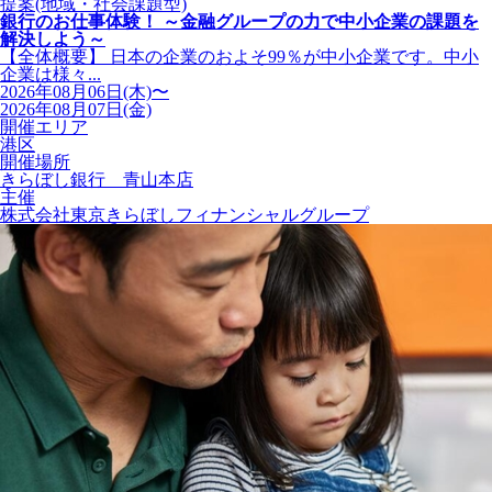
提案(地域・社会課題型)
銀行のお仕事体験！ ～金融グループの力で中小企業の課題を
解決しよう～
【全体概要】 日本の企業のおよそ99％が中小企業です。中小
企業は様々...
2026年08月06日(木)〜
2026年08月07日(金)
開催エリア
港区
開催場所
きらぼし銀行 青山本店
主催
株式会社東京きらぼしフィナンシャルグループ