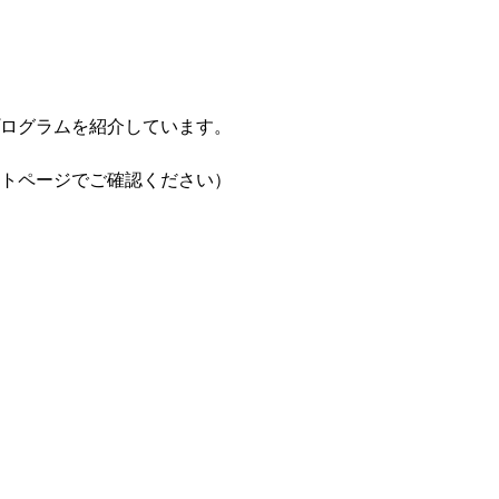
ログラムを紹介しています。
トページでご確認ください）