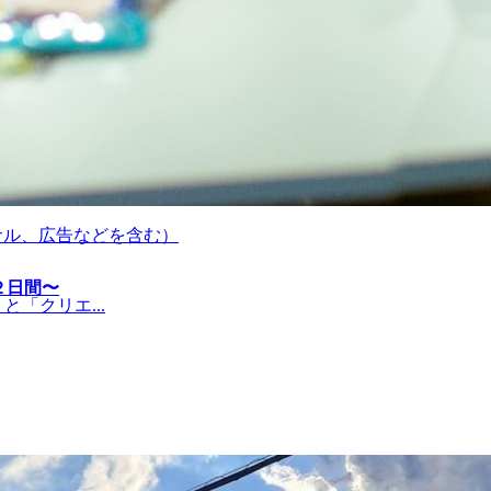
サル、広告などを含む）
２日間〜
「クリエ...