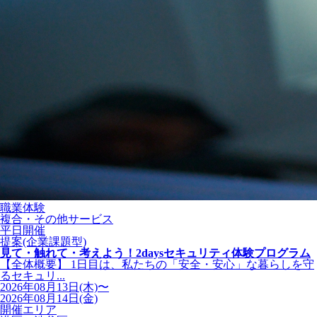
職業体験
複合・その他サービス
平日開催
提案(企業課題型)
見て・触れて・考えよう！2daysセキュリティ体験プログラム
【全体概要】 1日目は、私たちの「安全・安心」な暮らしを守
るセキュリ...
2026年08月13日(木)〜
2026年08月14日(金)
開催エリア