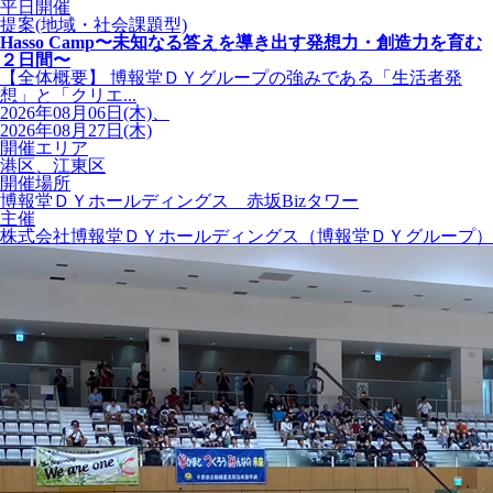
平日開催
提案(地域・社会課題型)
Hasso Camp〜未知なる答えを導き出す発想力・創造力を育む
２日間〜
【全体概要】 博報堂ＤＹグループの強みである「生活者発
想」と「クリエ...
2026年08月06日(木)、
2026年08月27日(木)
開催エリア
港区、江東区
開催場所
博報堂ＤＹホールディングス 赤坂Bizタワー
主催
株式会社博報堂ＤＹホールディングス（博報堂ＤＹグループ）