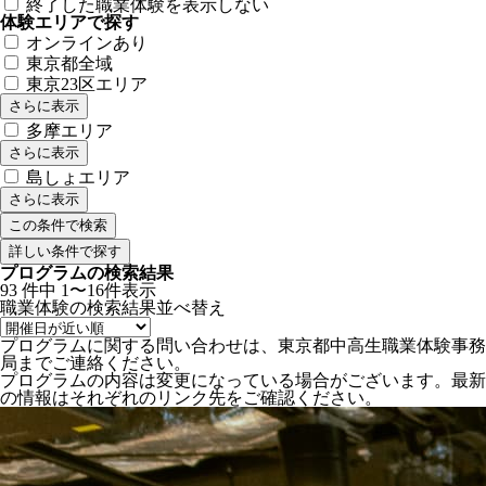
終了した職業体験を表示しない
体験エリアで探す
オンラインあり
東京都全域
東京23区エリア
さらに表示
多摩エリア
さらに表示
島しょエリア
さらに表示
詳しい条件で探す
プログラムの検索結果
93
件中
1〜16件表示
職業体験の検索結果
並べ替え
プログラムに関する問い合わせは、東京都中高生職業体験事務
局までご連絡ください。
プログラムの内容は変更になっている場合がございます。最新
の情報はそれぞれのリンク先をご確認ください。