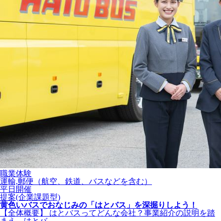
職業体験
運輸,郵便（航空、鉄道、バスなどを含む）
平日開催
提案(企業課題型)
黄色いバスでおなじみの「はとバス」を深掘りしよう！
【全体概要】 はとバスってどんな会社？事業紹介の説明を踏
まえ、はとバ...