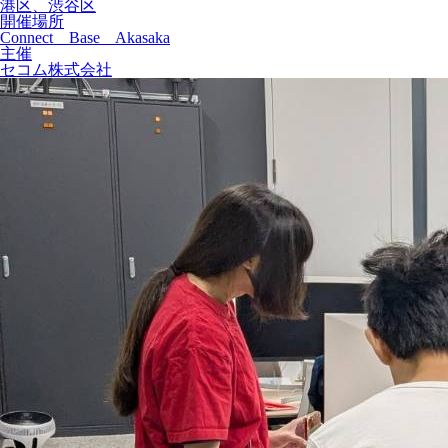
港区、渋谷区
開催場所
Connect Base Akasaka
主催
セコム株式会社