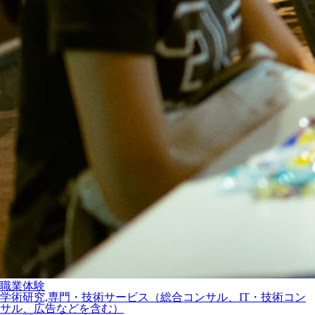
職業体験
学術研究,専門・技術サービス（総合コンサル、IT・技術コン
サル、広告などを含む）