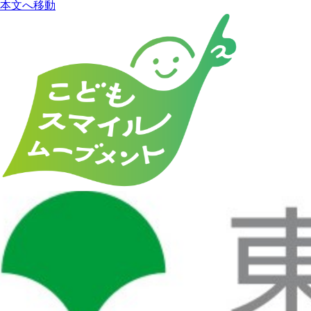
本文へ移動