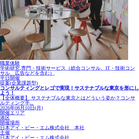
職業体験
学術研究,専門・技術サービス（総合コンサル、IT・技術コン
サル、広告などを含む）
平日開催
提案(企業課題型)
コンサルティングとレゴで実現！サステナブルな東京を形にし
よう！
【全体概要】 サステナブルな東京とはどういう姿か？コンサ
ルティング手...
2026年08月10日(月)
開催エリア
港区
開催場所
日本アイ・ビー・エム株式会社 本社
主催
日本アイ・ビー・エム株式会社