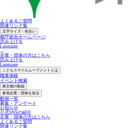
よくあるご質問
関連リンク集
文字サイズ・色合い
都庁総合ホームページ
読み上げる
Language
企業・団体の方はこちら
読み上げる
Language
こどもスマイル
ムーブメントとは
職業体験
イベント検索
東京都の取組
参画企業・
団体を知る
動画一覧
募集・
アンケート
お知らせ
公式SNS
の紹介
企業・団体の方
はこちら
よくあるご質問
関連リンク集