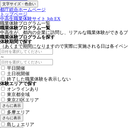
文字サイズ・色合い
都庁総合ホームページ
トップページ
中高生職業体験サイト Job EX
職業体験プログラム一覧
職業体験プログラム一覧
中高生が、都内の企業に訪問し、リアルな職業体験ができるプ
職業体験プログラムを探す
体験期間で探す
（あくまで期間になりますので実際に実施される日は各イベン
～
平日開催
土日祝開催
終了した職業体験を表示しない
体験エリアで探す
オンラインあり
東京都全域
東京23区エリア
さらに表示
多摩エリア
さらに表示
島しょエリア