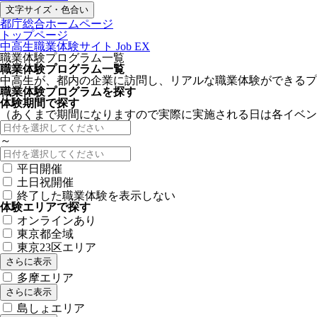
文字サイズ・色合い
都庁総合ホームページ
トップページ
中高生職業体験サイト Job EX
職業体験プログラム一覧
職業体験プログラム一覧
中高生が、都内の企業に訪問し、リアルな職業体験ができるプ
職業体験プログラムを探す
体験期間で探す
（あくまで期間になりますので実際に実施される日は各イベン
～
平日開催
土日祝開催
終了した職業体験を表示しない
体験エリアで探す
オンラインあり
東京都全域
東京23区エリア
さらに表示
多摩エリア
さらに表示
島しょエリア