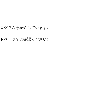
ログラムを紹介しています。
トページでご確認ください）