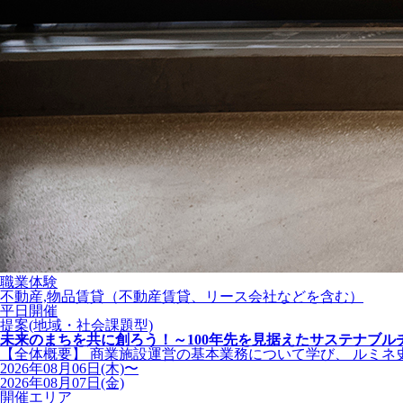
職業体験
不動産,物品賃貸（不動産賃貸、リース会社などを含む）
平日開催
提案(地域・社会課題型)
未来のまちを共に創ろう！～100年先を見据えたサステナブル
【全体概要】 商業施設運営の基本業務について学び、 ルミネ史上
2026年08月06日(木)〜
2026年08月07日(金)
開催エリア