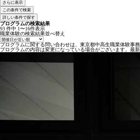
さらに表示
詳しい条件で探す
プログラムの検索結果
93
件中
1〜16件表示
職業体験の検索結果
並べ替え
プログラムに関する問い合わせは、東京都中高生職業体験事務
プログラムの内容は変更になっている場合がございます。最新