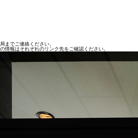
局までご連絡ください。
の情報はそれぞれのリンク先をご確認ください。