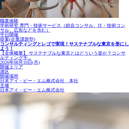
職業体験
学術研究,専門・技術サービス（総合コンサル、IT・技術コン
サル、広告などを含む）
平日開催
提案(企業課題型)
コンサルティングとレゴで実現！サステナブルな東京を形にし
よう！
【全体概要】 サステナブルな東京とはどういう姿か？コンサ
ルティング手...
2026年08月10日(月)
開催エリア
港区
開催場所
日本アイ・ビー・エム株式会社 本社
主催
日本アイ・ビー・エム株式会社