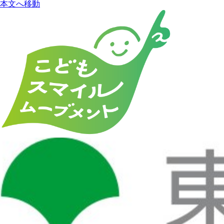
本文へ移動