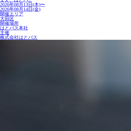
2026年08月13日(木)〜
2026年08月14日(金)
開催エリア
大田区
開催場所
はとバス本社
主催
株式会社はとバス