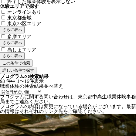
終了した職業体験を表示しない
体験エリアで探す
オンラインあり
東京都全域
東京23区エリア
さらに表示
多摩エリア
さらに表示
島しょエリア
さらに表示
詳しい条件で探す
プログラムの検索結果
93
件中
1〜16件表示
職業体験の検索結果
並べ替え
プログラムに関する問い合わせは、東京都中高生職業体験事務
局までご連絡ください。
プログラムの内容は変更になっている場合がございます。最新
の情報はそれぞれのリンク先をご確認ください。