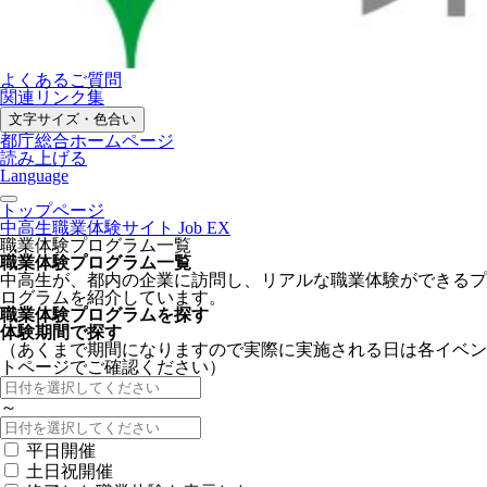
よくあるご質問
関連リンク集
文字サイズ・色合い
都庁総合ホームページ
読み上げる
Language
トップページ
中高生職業体験サイト Job EX
職業体験プログラム一覧
職業体験プログラム一覧
中高生が、都内の企業に訪問し、リアルな職業体験ができるプ
ログラムを紹介しています。
職業体験プログラムを探す
体験期間で探す
（あくまで期間になりますので実際に実施される日は各イベン
トページでご確認ください）
～
平日開催
土日祝開催