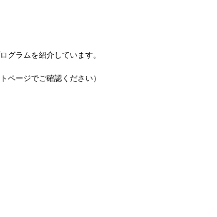
ログラムを紹介しています。
トページでご確認ください）