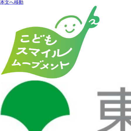
本文へ移動