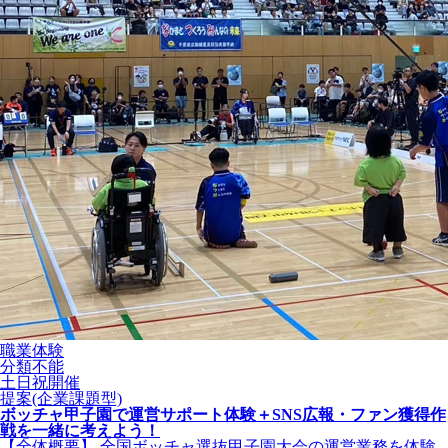
職業体験
分類不能
土日祝開催
提案(企業課題型)
ボッチャ甲子園で運営サポート体験＋SNS広報・ファン獲得作
戦を一緒に考えよう！
【全体概要】 全国ボッチャ選抜甲子園大会の運営業務を体験