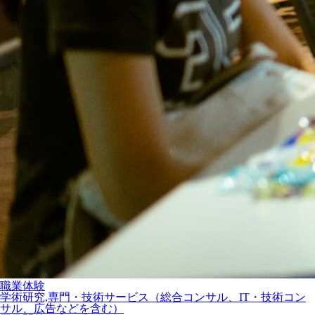
職業体験
学術研究,専門・技術サービス（総合コンサル、IT・技術コン
サル、広告などを含む）