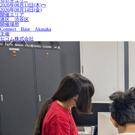
るセキュリ...
2026年08月13日(木)〜
2026年08月14日(金)
開催エリア
港区、渋谷区
開催場所
Connect Base Akasaka
主催
セコム株式会社