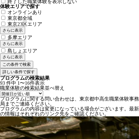
終了した職業体験を表示しない
体験エリアで探す
オンラインあり
東京都全域
東京23区エリア
さらに表示
多摩エリア
さらに表示
島しょエリア
さらに表示
詳しい条件で探す
プログラムの検索結果
93
件中
1〜16件表示
職業体験の検索結果
並べ替え
プログラムに関する問い合わせは、東京都中高生職業体験事務
局までご連絡ください。
プログラムの内容は変更になっている場合がございます。最新
の情報はそれぞれのリンク先をご確認ください。