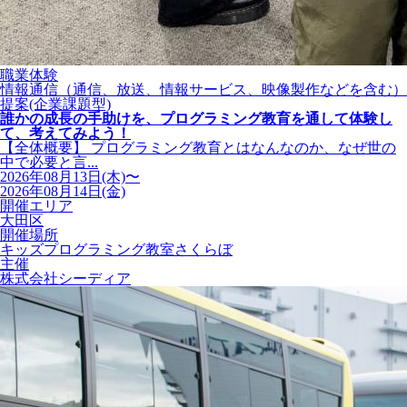
職業体験
情報通信（通信、放送、情報サービス、映像製作などを含む）
提案(企業課題型)
誰かの成長の手助けを、プログラミング教育を通して体験し
て、考えてみよう！
【全体概要】 プログラミング教育とはなんなのか、なぜ世の
中で必要と言...
2026年08月13日(木)〜
2026年08月14日(金)
開催エリア
大田区
開催場所
キッズプログラミング教室さくらぼ
主催
株式会社シーディア