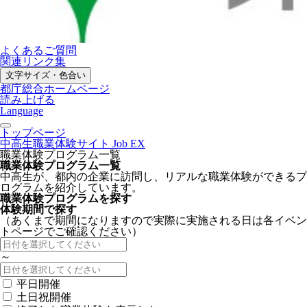
よくあるご質問
関連リンク集
文字サイズ・色合い
都庁総合ホームページ
読み上げる
Language
トップページ
中高生職業体験サイト Job EX
職業体験プログラム一覧
職業体験プログラム一覧
中高生が、都内の企業に訪問し、リアルな職業体験ができるプ
ログラムを紹介しています。
職業体験プログラムを探す
体験期間で探す
（あくまで期間になりますので実際に実施される日は各イベン
トページでご確認ください）
～
平日開催
土日祝開催