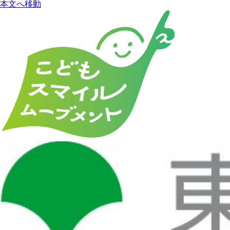
本文へ移動