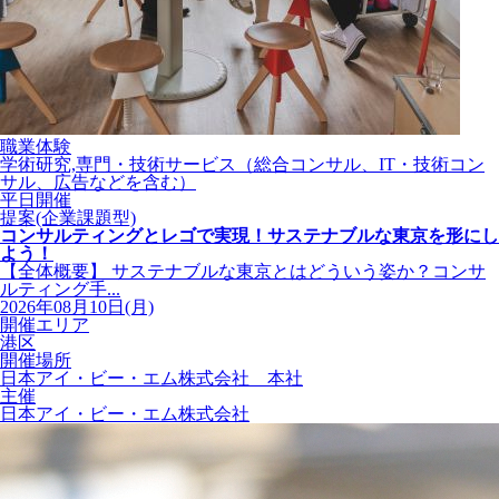
職業体験
学術研究,専門・技術サービス（総合コンサル、IT・技術コン
サル、広告などを含む）
平日開催
提案(企業課題型)
コンサルティングとレゴで実現！サステナブルな東京を形にし
よう！
【全体概要】 サステナブルな東京とはどういう姿か？コンサ
ルティング手...
2026年08月10日(月)
開催エリア
港区
開催場所
日本アイ・ビー・エム株式会社 本社
主催
日本アイ・ビー・エム株式会社