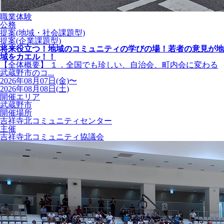
職業体験
公務
提案(地域・社会課題型)
提案(企業課題型)
将来役立つ！地域のコミュニティの学びの場！若者の意見が地
域をカエル！！
【全体概要】 １．全国でも珍しい、自治会、町内会に変わる
武蔵野市のコ...
2026年08月07日(金)〜
2026年08月08日(土)
開催エリア
武蔵野市
開催場所
吉祥寺北コミュニティセンター
主催
吉祥寺北コミュニティ協議会