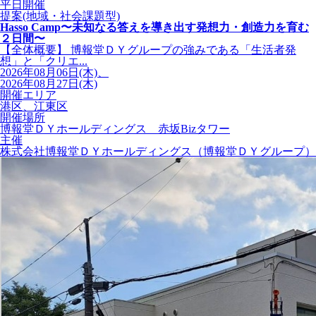
平日開催
提案(地域・社会課題型)
Hasso Camp〜未知なる答えを導き出す発想力・創造力を育む
２日間〜
【全体概要】 博報堂ＤＹグループの強みである「生活者発
想」と「クリエ...
2026年08月06日(木)、
2026年08月27日(木)
開催エリア
港区、江東区
開催場所
博報堂ＤＹホールディングス 赤坂Bizタワー
主催
株式会社博報堂ＤＹホールディングス（博報堂ＤＹグループ）