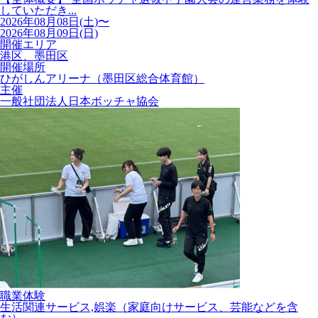
していただき...
2026年08月08日(土)〜
2026年08月09日(日)
開催エリア
港区、墨田区
開催場所
ひがしんアリーナ（墨田区総合体育館）
主催
一般社団法人日本ボッチャ協会
職業体験
生活関連サービス,娯楽（家庭向けサービス、芸能などを含