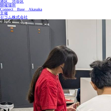
港区、渋谷区
開催場所
Connect Base Akasaka
主催
セコム株式会社