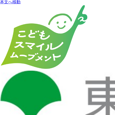
本文へ移動