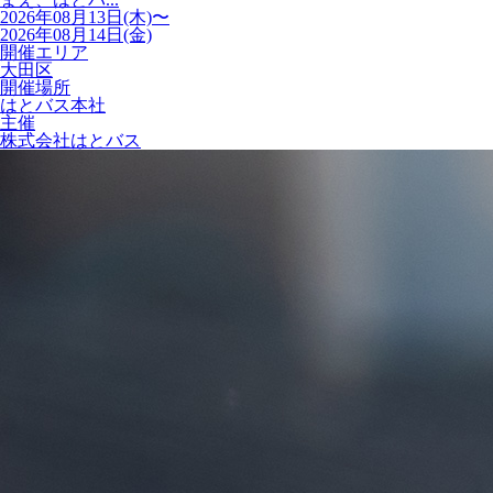
2026年08月13日(木)〜
2026年08月14日(金)
開催エリア
大田区
開催場所
はとバス本社
主催
株式会社はとバス