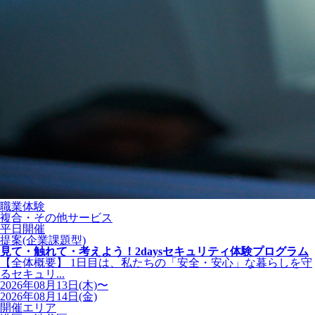
職業体験
複合・その他サービス
平日開催
提案(企業課題型)
見て・触れて・考えよう！2daysセキュリティ体験プログラム
【全体概要】 1日目は、私たちの「安全・安心」な暮らしを守
るセキュリ...
2026年08月13日(木)〜
2026年08月14日(金)
開催エリア