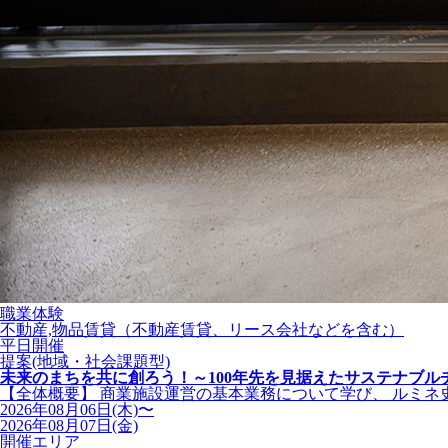
職業体験
不動産,物品賃貸（不動産賃貸、リース会社などを含む）
平日開催
提案(地域・社会課題型)
未来のまちを共に創ろう！～100年先を見据えたサステナブル
【全体概要】 商業施設運営の基本業務について学び、 ルミネ史上
2026年08月06日(木)〜
2026年08月07日(金)
開催エリア