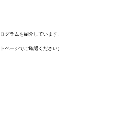
ログラムを紹介しています。
トページでご確認ください）