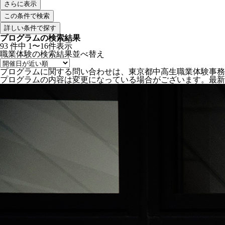
さらに表示
詳しい条件で探す
プログラムの検索結果
93
件中
1〜16件表示
職業体験の検索結果
並べ替え
プログラムに関する問い合わせは、東京都中高生職業体験事務
プログラムの内容は変更になっている場合がございます。最新