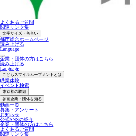
よくあるご質問
関連リンク集
文字サイズ・色合い
都庁総合ホームページ
読み上げる
Language
企業・団体の方はこちら
読み上げる
Language
こどもスマイル
ムーブメントとは
職業体験
イベント検索
東京都の取組
参画企業・
団体を知る
動画一覧
募集・
アンケート
お知らせ
公式SNS
の紹介
企業・団体の方
はこちら
よくあるご質問
関連リンク集