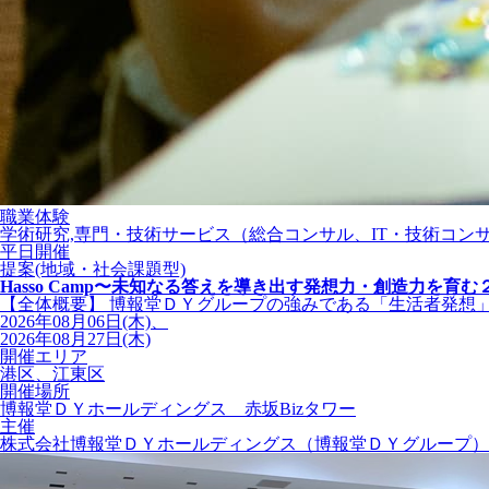
職業体験
学術研究,専門・技術サービス（総合コンサル、IT・技術コン
平日開催
提案(地域・社会課題型)
Hasso Camp〜未知なる答えを導き出す発想力・創造力を育む
【全体概要】 博報堂ＤＹグループの強みである「生活者発想」と
2026年08月06日(木)、
2026年08月27日(木)
開催エリア
港区、江東区
開催場所
博報堂ＤＹホールディングス 赤坂Bizタワー
主催
株式会社博報堂ＤＹホールディングス（博報堂ＤＹグループ）