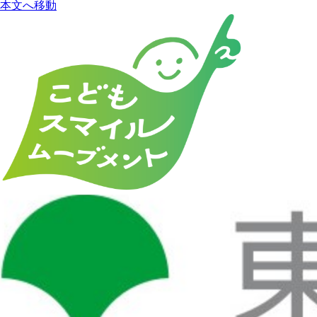
本文へ移動