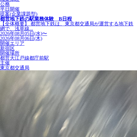
公務
平日開催
提案(企業課題型)
都営地下鉄の駅業務体験 B日程
【全体概要】 都営地下鉄は、東京都交通局が運営する地下鉄
網で、浅草線...
2026年08月05日(水)〜
2026年08月06日(木)
開催エリア
新宿区
開催場所
都営大江戸線都庁前駅
主催
東京都交通局