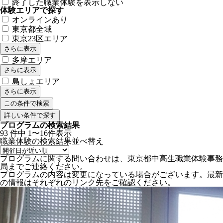
終了した職業体験を表示しない
体験エリアで探す
オンラインあり
東京都全域
東京23区エリア
さらに表示
多摩エリア
さらに表示
島しょエリア
さらに表示
詳しい条件で探す
プログラムの検索結果
93
件中
1〜16件表示
職業体験の検索結果
並べ替え
プログラムに関する問い合わせは、東京都中高生職業体験事務
局までご連絡ください。
プログラムの内容は変更になっている場合がございます。最新
の情報はそれぞれのリンク先をご確認ください。