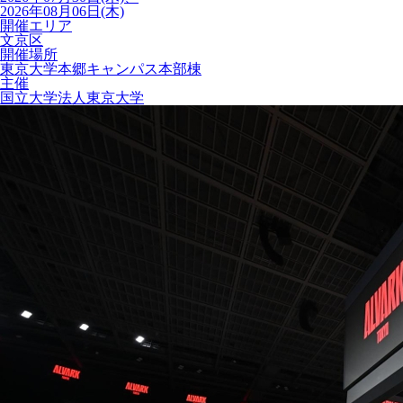
2026年08月06日(木)
開催エリア
文京区
開催場所
東京大学本郷キャンパス本部棟
主催
国立大学法人東京大学