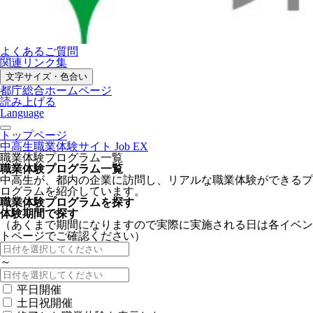
よくあるご質問
関連リンク集
文字サイズ・色合い
都庁総合ホームページ
読み上げる
Language
トップページ
中高生職業体験サイト Job EX
職業体験プログラム一覧
職業体験プログラム一覧
中高生が、都内の企業に訪問し、リアルな職業体験ができるプ
ログラムを紹介しています。
職業体験プログラムを探す
体験期間で探す
（あくまで期間になりますので実際に実施される日は各イベン
トページでご確認ください）
～
平日開催
土日祝開催