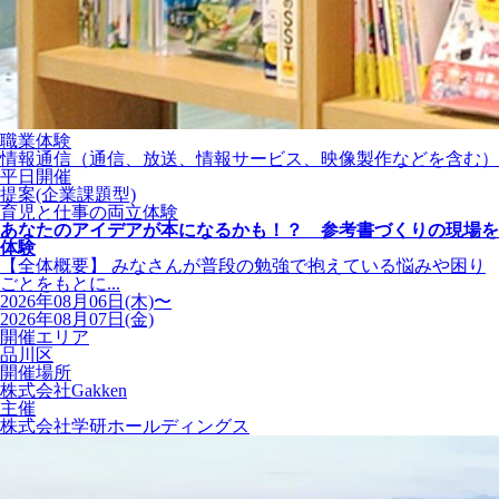
職業体験
情報通信（通信、放送、情報サービス、映像製作などを含む）
平日開催
提案(企業課題型)
育児と仕事の両立体験
あなたのアイデアが本になるかも！？ 参考書づくりの現場を
体験
【全体概要】 みなさんが普段の勉強で抱えている悩みや困り
ごとをもとに...
2026年08月06日(木)〜
2026年08月07日(金)
開催エリア
品川区
開催場所
株式会社Gakken
主催
株式会社学研ホールディングス