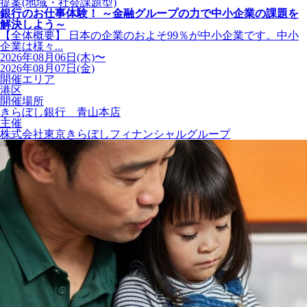
提案(地域・社会課題型)
銀行のお仕事体験！ ～金融グループの力で中小企業の課題を
解決しよう～
【全体概要】 日本の企業のおよそ99％が中小企業です。中小
企業は様々...
2026年08月06日(木)〜
2026年08月07日(金)
開催エリア
港区
開催場所
きらぼし銀行 青山本店
主催
株式会社東京きらぼしフィナンシャルグループ